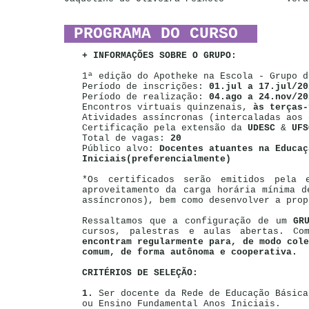
PROGRAMA DO CURSO
+ INFORMAÇÕES SOBRE O GRUPO:
1ª edição do Apotheke na Escola - Grupo d
Período de inscrições:
01.jul a 17.jul/20
Período de realização:
04.ago a 24.nov/20
Encontros virtuais quinzenais,
às terças-
Atividades assíncronas (intercaladas aos 
Certificação pela extensão da
UDESC
&
UFS
Total de vagas:
20
Público alvo:
Docentes atuantes na Educaç
Iniciais(preferencialmente)
*Os certificados serão emitidos pela 
aproveitamento da carga horária mínima d
assíncronos), bem como desenvolver a prop
Ressaltamos que a configuração de um
GR
cursos, palestras e aulas abertas. Co
encontram regularmente para, de modo cole
comum, de forma autônoma e cooperativa.
CRITÉRIOS DE SELEÇÃO:
1.
Ser docente da Rede de Educação Básica
ou Ensino Fundamental Anos Iniciais.