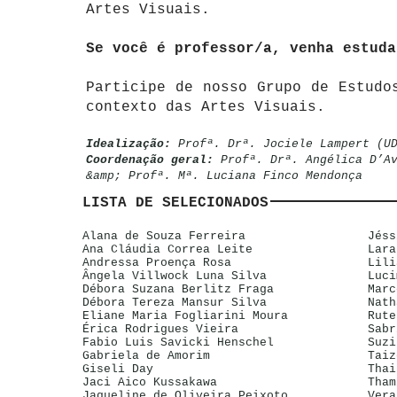
Artes Visuais.
Se você é professor/a, venha estuda
Participe de nosso Grupo de Estudo
contexto das Artes Visuais.
Idealização:
Profª. Drª. Jociele Lampert (U
Coordenação geral:
Profª. Drª. Angélica D’Av
&amp; Profª. Mª. Luciana Finco Mendonça
LISTA DE SELECIONADOS
Alana de Souza Ferreira
Jéss
Ana Cláudia Correa Leite
Lara
Andressa Proença Rosa
Lili
Ângela Villwock Luna Silva
Luci
Débora Suzana Berlitz Fraga
Marc
Débora Tereza Mansur Silva
Nath
Eliane Maria Fogliarini Moura
Rute
Érica Rodrigues Vieira
Sabr
Fabio Luis Savicki Henschel
Suzi
Gabriela de Amorim
Taiz
Giseli Day
Thai
Jaci Aico Kussakawa
Tham
Jaqueline de Oliveira Peixoto
Vera