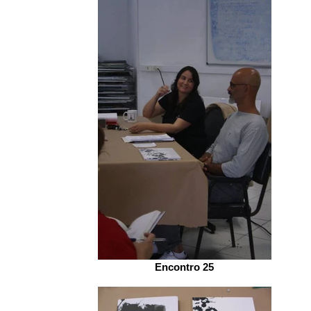
Encontro 25