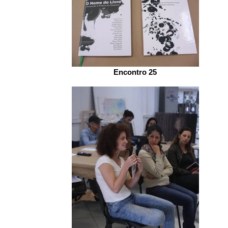
Encontro 25