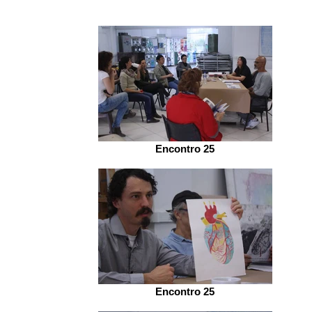
Encontro 25
Encontro 25