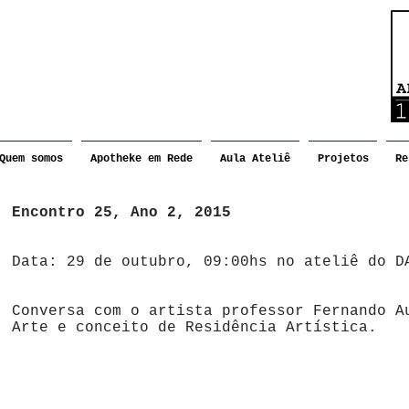
Quem somos
Apotheke em Rede
Aula Ateliê
Projetos
Re
Encontro 25, Ano 2, 2015
Data: 29 de outubro, 09:00hs no ateliê do D
Conversa com o artista professor Fernando A
Arte e conceito de Residência Artística.