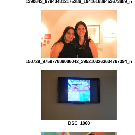
1390643_978404812175286_194161689453673889_n
150729_975977689086042_3952103263634767394_n
DSC_1000