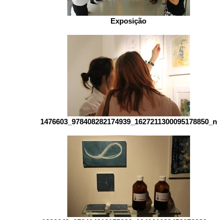
Exposição
1476603_978408282174939_1627211300095178850_n