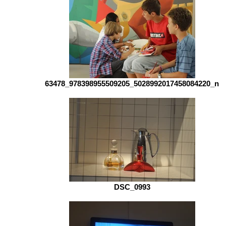
63478_978398955509205_5028992017458084220_n
DSC_0993