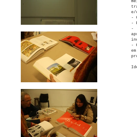
me
tr
e/
- 
- 
- 
ap
in
- 
em
pr
Id