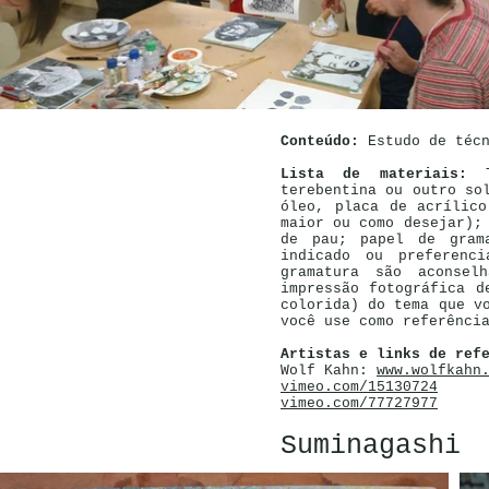
Conteúdo:
Estudo de técn
Lista de materiais:
Ti
terebentina ou outro so
óleo, placa de acrílic
maior ou como desejar);
de pau; papel de gram
indicado ou preferenc
gramatura são aconsel
impressão fotográfica d
colorida) do tema que v
você use como referênci
Artistas e links de ref
Wolf Kahn:
www.wolfkahn
vimeo.com/15130724
vimeo.com/77727977
Suminagashi