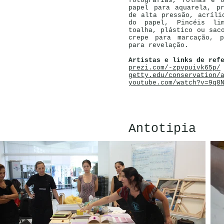
fotografias, folhas e 
papel para aquarela, p
de alta pressão, acríli
do papel, Pincéis li
toalha, plástico ou sac
crepe para marcação, p
para revelação.
Artistas e links de ref
prezi.com/-zpvpuivk65p/
getty.edu/conservation/
youtube.com/watch?v=9q8
Antotipia