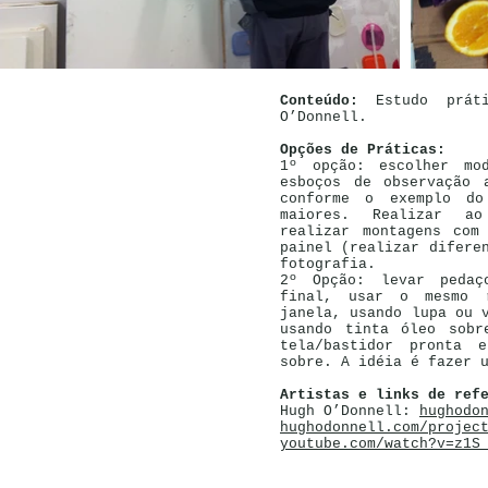
Conteúdo:
Estudo prát
O’Donnell.
Opções de Práticas:
1º opção: escolher mod
esboços de observação 
conforme o exemplo d
maiores. Realizar ao
realizar montagens com
painel (realizar difere
fotografia.
2º Opção: levar pedaç
final, usar o mesmo r
janela, usando lupa ou 
usando tinta óleo sobr
tela/bastidor pronta 
sobre. A idéia é fazer 
Artistas e links de ref
Hugh O’Donnell:
hughodo
hughodonnell.com/projec
youtube.com/watch?v=z1S