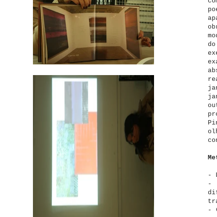
co
po
ap
ob
mo
do
ex
ex
ab
re
ja
ja
ou
pr
Pi
o
co
Me
- 
- 
di
tr
- 