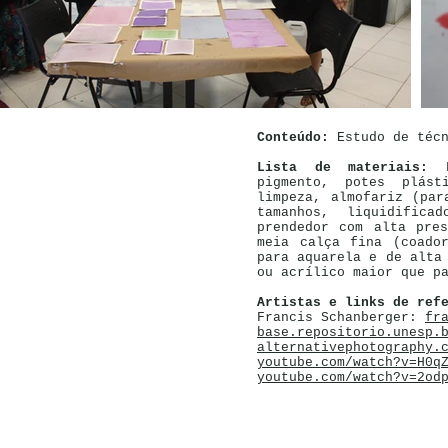
Conteúdo:
Estudo de téc
Lista de materiais:
pigmento, potes plást
limpeza, almofariz (par
tamanhos, liquidific
prendedor com alta pre
meia calça fina (coado
para aquarela e de alta
ou acrílico maior que p
Artistas e links de ref
Francis Schanberger:
fr
base.repositorio.unesp.
alternativephotography.
youtube.com/watch?v=H0q
youtube.com/watch?v=2od