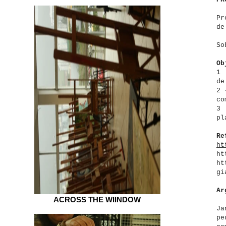
Pr
de
So
Ob
1 
de
2 
co
3 
pl
Re
ht
ht
ht
gi
Ar
ACROSS THE WIINDOW
Ja
pe