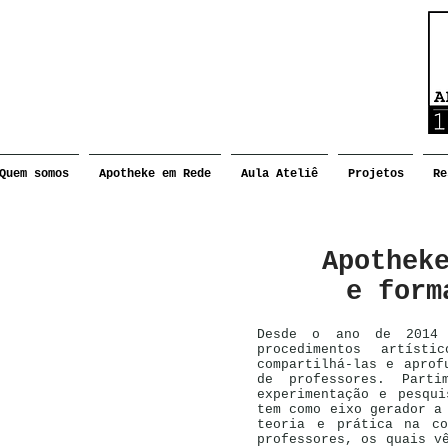
Quem somos
Apotheke em Rede
Aula Ateliê
Projetos
Re
Apothek
e form
Desde o ano de 2014 
procedimentos artíst
compartilhá-las e aprof
de professores. Parti
experimentação e pesqu
tem como eixo gerador a
teoria e prática na co
professores, os quais v