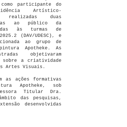
como participante do
dência Artístico-
m realizadas duas
adas ao público da
nadas às turmas de
2025.2 (DAV/UDESC), e
ecionada ao grupo de
pintura Apotheke. As
stradas objetivaram
 sobre a criatividade
s Artes Visuais.
m as ações formativas
tura Apotheke, sob
essora Titular Dra.
âmbito das pesquisas,
tensão desenvolvidas