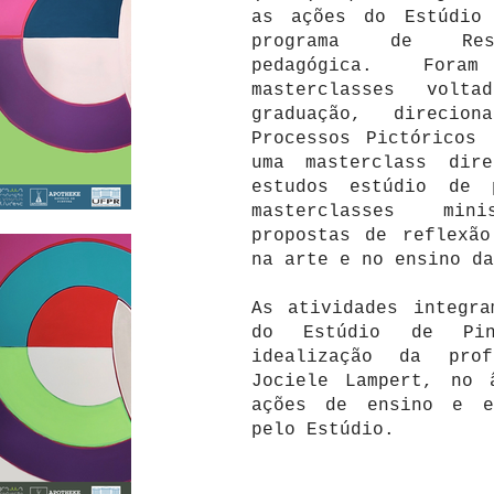
as ações do Estúdio 
programa de Resi
pedagógica. Fora
masterclasses volt
graduação, direcio
Processos Pictóricos 
uma masterclass dir
estudos estúdio de 
masterclasses mini
propostas de reflexão
na arte e no ensino da
As atividades integra
do Estúdio de Pin
idealização da prof
Jociele Lampert, no 
ações de ensino e ex
pelo Estúdio.