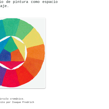
io de pintura como espacio
zaje.
rculo cromático.
o por Luana Gonçalves Santana
irculo cromático.
eito por Isaque Fredrich