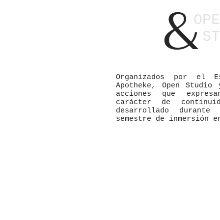
&
OPE
S
T
Organizados por el E
Apotheke, Open Studio 
acciones que expres
carácter de continui
desarrollado durant
semestre de inmersión e
Más info