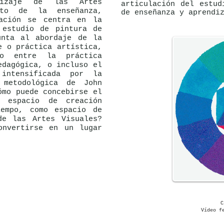
dizaje de las Artes
articulación del estud
xto de la enseñanza,
de enseñanza y aprendi
gación se centra en la
 estudio de pintura de
unta al abordaje de la
e o práctica artística,
to entre la práctica
edagógica, o incluso el
 intensificada por la
 metodológica de John
ómo puede concebirse el
o espacio de creación
iempo, como espacio de
de las Artes Visuales?
onvertirse en un lugar
Cí
Vídeo realizad
C
Vídeo f