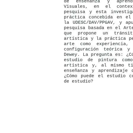
de enseñanza y apren
Visuales, en el conte
pesquisa y esta investi
práctica concebida en el
la UDESC/DAV/PPGAV, y ap
pesquisa basada en el Art
que propone un tránsi
artística y la práctica p
arte como experiencia,
configuración teórica y
Dewey. La pregunta es: ¿C
estudio de pintura com
artística y, al mismo t
enseñanza y aprendizaje 
¿Cómo puede el estudio c
de estudio?