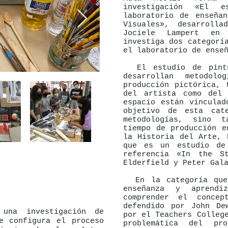
investigación «El e
laboratorio de enseña
Visuales», desarroll
Jociele Lampert en
investiga dos categorí
el laboratorio de ense
El estudio de pintu
desarrollan metodol
producción pictórica, 
del artista como del
espacio están vinculad
objetivo de esta cat
metodologías, sino 
tiempo de producción e
la Historia del Arte, 
que es un estudio de
referencia «In the S
Elderfield y Peter Gal
En la categoría que 
enseñanza y aprendi
comprender el concep
defendido por John De
na investigación de
por el Teachers Colleg
e configura el proceso
problemática del pr