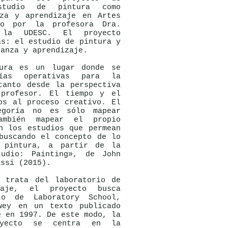
studio de pintura como
nza y aprendizaje en Artes
ado por la profesora Dra.
 la UDESC. El proyecto
as: el estudio de pintura y
ñanza y aprendizaje.
ra es un lugar donde se
ogías operativas para la
tanto desde la perspectiva
 profesor. El tiempo y el
os al proceso creativo. El
egoría no es sólo mapear
también mapear el propio
n los estudios que permean
buscando el concepto de lo
 pintura, a partir de la
tudio: Painting», de John
assi (2015).
trata del laboratorio de
zaje, el proyecto busca
to de Laboratory School,
wey en un texto publicado
e en 1997. De este modo, la
oyecto se centra en la