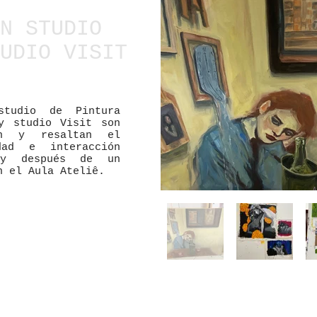
N STUDIO
UDIO VISIT
studio de Pintura
y studio Visit son
an y resaltan el
dad e interacción
e y después de un
n el Aula Ateliê.
rmación