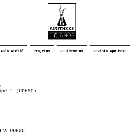
Aula Ateliê
Projetos
Residencias
Revista Apotheke
E
mpert (UDESC)
ura UDESC,