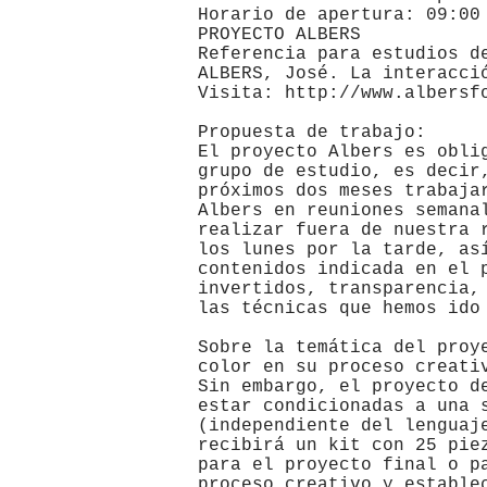
Horario de apertura: 09:00
PROYECTO ALBERS
Referencia para estudios d
ALBERS, José. La interacci
Visita:
http://www.albersf
Propuesta de trabajo:
El proyecto Albers es obli
grupo de estudio, es decir
próximos dos meses trabaja
Albers en reuniones semana
realizar fuera de nuestra 
los lunes por la tarde, as
contenidos indicada en el 
invertidos, transparencia,
las técnicas que hemos ido
Sobre la temática del proy
color en su proceso creati
Sin embargo, el proyecto d
estar condicionadas a una 
(independiente del lenguaj
recibirá un kit con 25 pie
para el proyecto final o p
proceso creativo y estable