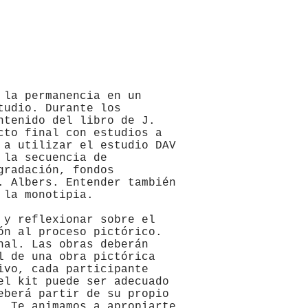
 la permanencia en un
tudio. Durante los
ntenido del libro de J.
cto final con estudios a
 a utilizar el estudio DAV
 la secuencia de
gradación, fondos
. Albers. Entender también
 la monotipia.
 y reflexionar sobre el
ón al proceso pictórico.
nal. Las obras deberán
l de una obra pictórica
ivo, cada participante
el kit puede ser adecuado
eberá partir de su propio
. Te animamos a apropiarte