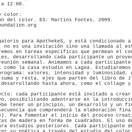
 a 12:00.
e color:
ón del color. ES: Martins Fontes, 2009.
oundation.org
gatorio para ApothekeS, y está condicionado a
, no es una invitación sino una llamada al es
remos en tareas específicas que permean el co
les, desarrollando cada participante un proye
reunión semanal. Animamos a cada participante
í como la casa estudio en Lagoa. Estudiaremos
programa: valores, intensidad y luminosidad, 
 suma y resta, ejes que parten del libro de J
 desarrollando hasta ahora, como el collage y
ecto: cada participante está invitado a crear
vo, posibilitando adentrarse en la introducci
ebe tener un principio, un desarrollo y un fi
secuencia que comprenderá la elaboración fina
e). Para fomentar el inicio del proceso creat
zas de madera en forma de cuadrados. El uso d
ara estudios posteriores. Cada participante d
cer su poética a través del estudio del color