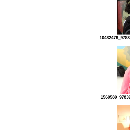
10432478_9783
1560589_9783