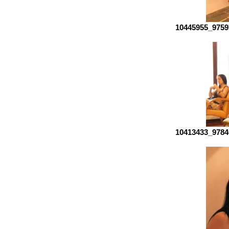
10445955_9759
10413433_9784