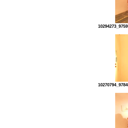
10294273_9759
10270794_9784