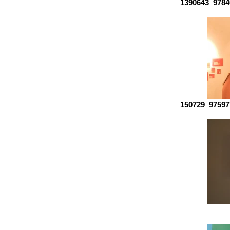
1390643_9784
150729_97597