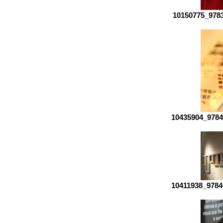
10150775_978
10435904_9784
10411938_9784