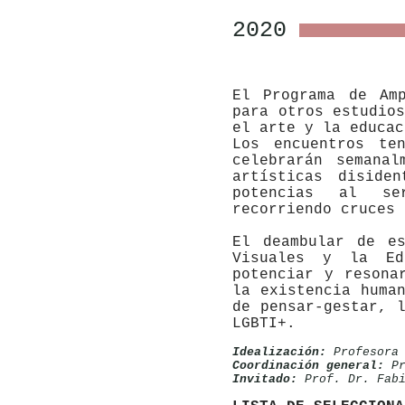
2020
El Programa de Am
para otros estudio
el arte y la educac
Los encuentros te
celebrarán semanal
artísticas diside
potencias al ser
recorriendo cruces 
El deambular de e
Visuales y la Edu
potenciar y resona
la existencia huma
de pensar-gestar, 
LGBTI+.
Idealización:
Profesora 
Coordinación general:
Pr
Invitado:
Prof. Dr. Fabi