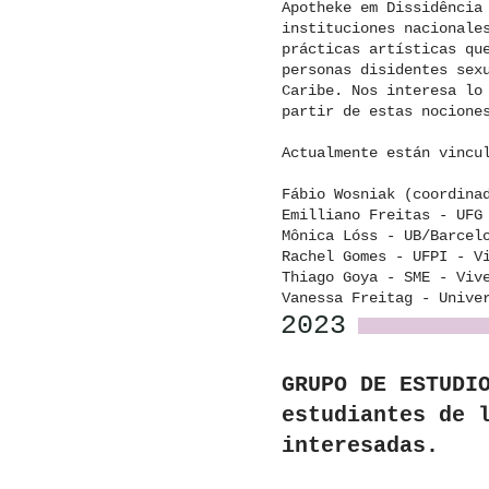
Apotheke em Dissidência
instituciones nacionale
prácticas artísticas qu
personas disidentes sex
Caribe. Nos interesa lo
partir de estas nocione
Actualmente están vincu
Fábio Wosniak (coordina
Emilliano Freitas - UFG
Mônica Lóss - UB/Barcel
Rachel Gomes - UFPI - V
Thiago Goya - SME - Viv
Vanessa Freitag - Unive
2023
GRUPO DE ESTUDI
estudiantes de 
interesadas.