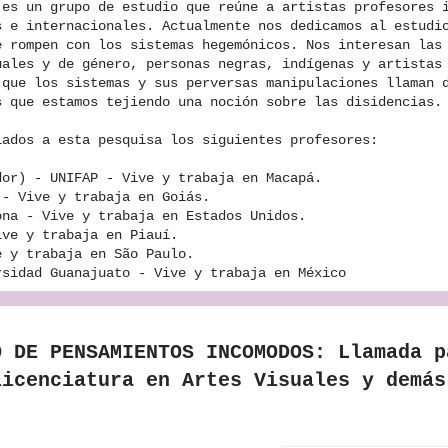
 es un grupo de estudio que reúne a artistas profesores 
s e internacionales. Actualmente nos dedicamos al estudi
e rompen con los sistemas hegemónicos. Nos interesan las
uales y de género, personas negras, indígenas y artistas
 que los sistemas y sus perversas manipulaciones llaman
s que estamos tejiendo una noción sobre las disidencias
lados a esta pesquisa los siguientes profesores:
dor) - UNIFAP - Vive y trabaja en Macapá.
 - Vive y trabaja en Goiás.
ona - Vive y trabaja en Estados Unidos.
ive y trabaja en Piauí.
e y trabaja en São Paulo.
rsidad Guanajuato - Vive y trabaja en México
O DE PENSAMIENTOS INCOMODOS: Llamada p
licenciatura en Artes Visuales y demás