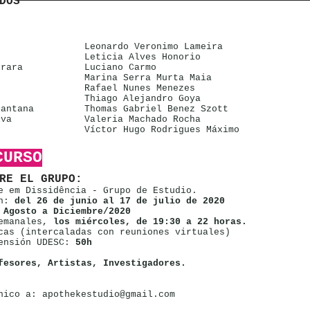
DOS
Leonardo Veronimo Lameira
Leticia Alves Honorio
rrara
Luciano Carmo
Marina Serra Murta Maia
Rafael Nunes Menezes
Thiago Alejandro Goya
Santana
Thomas Gabriel Benez Szott
lva
Valeria Machado Rocha
Víctor Hugo Rodrigues Máximo
CURSO
RE EL GRUPO:
e em Dissidência - Grupo de Estudio.
ón:
del 26 de junio al 17 de julio de 2020
:
Agosto a Diciembre/2020
emanales,
los miércoles, de 19:30 a 22 horas.
cas (intercaladas con reuniones virtuales)
tensión UDESC:
50h
fesores, Artistas, Investigadores.
nico a: apothekestudio@gmail.com