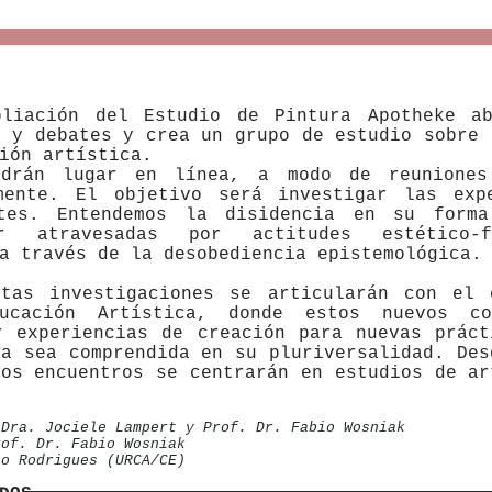
pliación del Estudio de Pintura Apotheke ab
s y debates y crea un grupo de estudio sobre 
ión artística.
ndrán lugar en línea, a modo de reunione
mente. El objetivo será investigar las exp
ntes. Entendemos la disidencia en su forma
 atravesadas por actitudes estético-fil
a través de la desobediencia epistemológica.
stas investigaciones se articularán con el 
cación Artística, donde estos nuevos con
r experiencias de creación para nuevas práct
na sea comprendida en su pluriversalidad. Des
los encuentros se centrarán en estudios de ar
Dra. Jociele Lampert y Prof. Dr. Fabio Wosniak
of. Dr. Fabio Wosniak
o Rodrigues (URCA/CE)