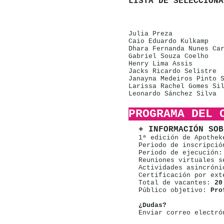
LISTA DE SELECCIONA
Julia Preza
Caio Eduardo Kulkamp
Dhara Fernanda Nunes Ca
Gabriel Souza Coelho
Henry Lima Assis
Jacks Ricardo Selistre
Janayna Medeiros Pinto 
Larissa Rachel Gomes Si
Leonardo Sánchez Silva
PROGRAMA DEL 
+ INFORMACIÓN SOB
1ª edición de Apothek
Periodo de inscripci
Periodo de ejecución
Reuniones virtuales s
Actividades asincróni
Certificación por ex
Total de vacantes:
20
Público objetivo:
Pro
¿Dudas?
Enviar correo electró