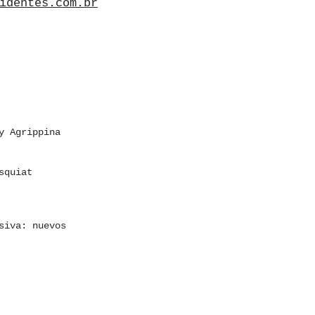
identes.com.br
y Agrippina
squiat
siva: nuevos