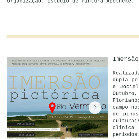
Organização: Estúdio de Pintura Apotheke.
Imersão
Realizad
dupla pe
e Jocie
Outubr
Florianó
campo no
de pinu
cultura
clínica
períodos