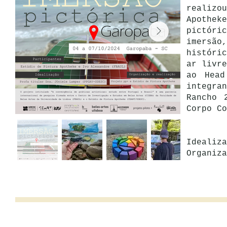
realizo
Apothek
pictóri
imersão,
históri
ar livre
ao Head
integran
Rancho 
Corpo Co
Idealiz
Organiza